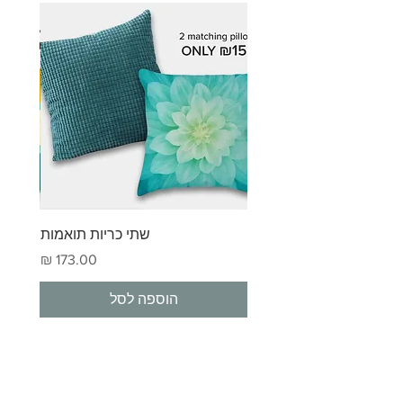
בקשה. זה מאפשר לכם לראות כיצד
ייראה הקנבס שלכם ולוודא שהכל בדיוק
כפי שדמיינתם.
אם ההזמנה שלך מגיעה פגומה, פגומה
או שגויה, אנא צור איתנו קשר תוך 7 ימים
ממועד המסירה עם מספר ההזמנה שלך
ותמונות ברורות של הבעיה. נשמח לארגן
החלפה ללא עלות נוספת.
אנו מקפידים מאוד על כל שלב בתהליך
ואנחנו כאן כדי לוודא שתאהבו את הפריט
הסופי שלכם. אם יש לכם שאלות לפני
ההזמנה, אל תהססו לפנות אלינו - אנחנו
שתי כריות תואמות
תמיד שמחים לעזור.
מחיר
הוספה לסל