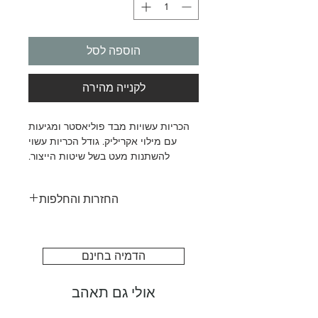
הוספה לסל
לקנייה מהירה
הכריות עשויות מבד פוליאסטר ומגיעות
עם מילוי אקריליק. גודל הכריות עשוי
להשתנות מעט בשל שיטות הייצור.
החזרות והחלפות
כל קנבס מיוצר במיוחד עבורך, מודפס
בתמונה ובגודל שתבחר. מסיבה זו, איננו
יכולים לקבל החזרות או החלפות עקב
הדמיה בחינם
שינוי דעתך או הזמנה בגודל שגוי.
כדי לעזור לכם להרגיש בטוחים
אולי גם תאהב
בבחירתכם, נשמח לספק לכם תצוגה
מקדימה דיגיטלית לפני ההדפסה לפי