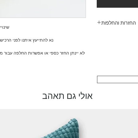
החזרות והחלפות
שינוי
 מודפס בתמונה ובגודל
נא להתייעץ איתנו לפני הרכישה בווטסא
קבל החזרות או החלפות
 או הזמנה בגודל שגוי.
לא יינתן החזר כספי או אפשרות החלפה עבור מו
רתכם, נשמח לספק לכם
ההדפסה לפי בקשה. זה
בס שלכם ולוודא שהכל
בדיוק כפי שדמיינתם.
מה או שגויה, אנא צור
מועד המסירה עם מספר ההזמנה
שמח לארגן החלפה ללא
אולי גם תאהב
עלות נוספת.
ואנחנו כאן כדי לוודא
ם יש לכם שאלות לפני
נו תמיד שמחים לעזור.