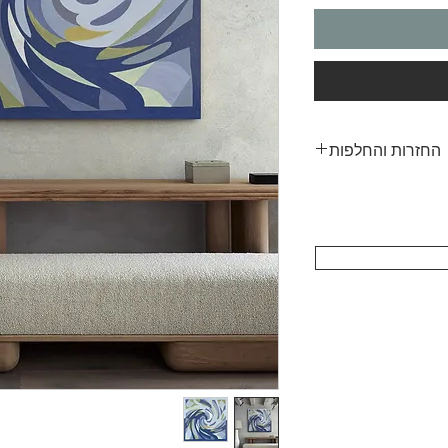
החזרות והחלפות
יוחד עבורכם, ומודפס
של כך, איננו יכולים
 שינוי דעת או הזמנה
במידה שגויה.
לא, נשמח לספק הדמיה
 כך תוכלו לראות כיצד
 בדיוק כפי שדמיינתם.
שגויה, אנא צרו איתנו
מסירה בצירוף מספר ההזמנה
אוג להחלפה ללא עלות
נוספת.
די להבטיח שתאהבו את
לות לפני ההזמנה, אל