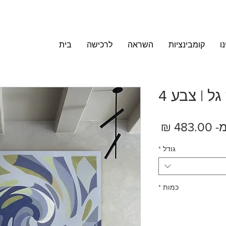
ו
קומבינציות
השראה
לרכישה
בית
ל | צבע 4
מחיר
מ-
483.00 ₪
מבצע
גודל
*
כמות
*